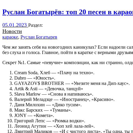
Руслан Богатырёв: топ 20 песен в караок
05.01.2023
Раздел:
Новости
караоке
,
Руслан Богатырев
Чем же занять себя на новогодних каникулах? Если надоели сала
без слуха и голоса. Главное, пойти в каратке с верными друзья
Секрет №1. Самые «певучие» композиции, как ни странно, олдс
Cream Soda, Хлеб — «Плачу на техно».
Dabro — «Юность».
GAYAZOV$ BROTHER — «Увезите меня на Дип-хаус».
Artik & Asti — «Девочка, танцуй»
Slava Marlow — «Снова я напиваюсь».
Валерий Меладзце — «Иностранец», «Красиво».
Даня Милохин — «Дико тусим».
Макс Барских — «Туманы».
JONY — «Комета».
Григорий Лепс — «Рюмка водки».
Леонид Агутин — «Хоп хей лала-лей».
Дмитрий Маликов — «И с чистого листа», «Ты одна, ты т