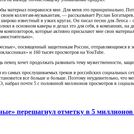
обы материал понравился мне. Для меня это принципиально. Пот
ю своим коллегам-музыкантам, — рассказывает Руслан Богатырев
широко известный в узких кругах. Он писал песни для Лепса – 
лнял в основном каверы и делал это для себя, в компаниях, на д
ом композиторов, которые активно присылают мне свои материа
амостоятельно».
бесные», посвященный защитникам России, отправляющимся в з
оклассниках» и 160 тысяч просмотров на YouTube.
ь певец хочет продолжать развивать тему мужественности, защи
 из самых прослушиваемых треков в российских социальных сет
становится все больше и больше. Поэтому неудивительно, что м
 набрал почти 5 с половиной миллионов просмотров в социаль
ные» перешагнул отметку в 5 миллионов