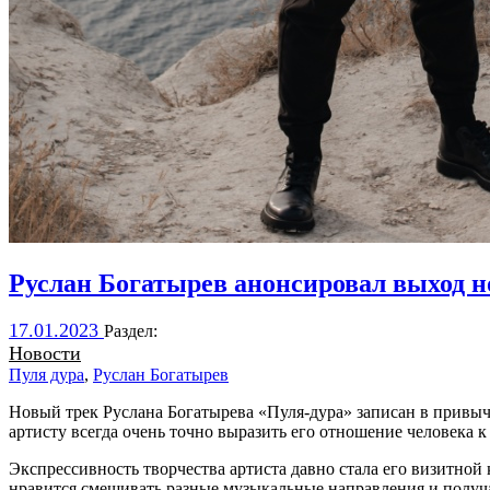
Руслан Богатырев анонсировал выход н
17.01.2023
Раздел:
Новости
Пуля дура
,
Руслан Богатырев
Новый трек Руслана Богатырева «Пуля-дура» записан в привычн
артисту всегда очень точно выразить его отношение человека 
Экспрессивность творчества артиста давно стала его визитной 
нравится смешивать разные музыкальные направления и получ