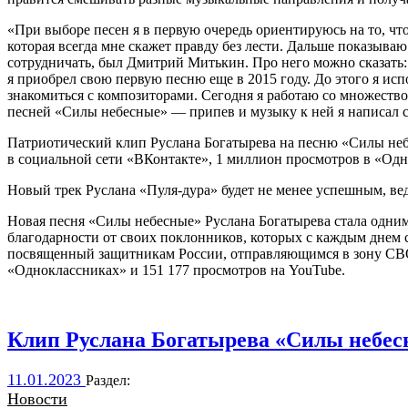
«При выборе песен я в первую очередь ориентируюсь на то, чт
которая всегда мне скажет правду без лести. Дальше показыва
сотрудничать, был Дмитрий Митькин. Про него можно сказать: 
я приобрел свою первую песню еще в 2015 году. До этого я испо
знакомиться с композиторами. Сегодня я работаю со множеств
песней «Силы небесные» — припев и музыку к ней я написал с
Патриотический клип Руслана Богатырева на песню «Силы не
в социальной сети «ВКонтакте», 1 миллион просмотров в «Одн
Новый трек Руслана «Пуля-дура» будет не менее успешным, вед
Новая песня «Силы небесные» Руслана Богатырева стала одним
благодарности от своих поклонников, которых с каждым днем 
посвященный защитникам России, отправляющимся в зону СВО,
«Одноклассниках» и 151 177 просмотров на YouTube.
Клип Руслана Богатырева «Силы небес
11.01.2023
Раздел:
Новости