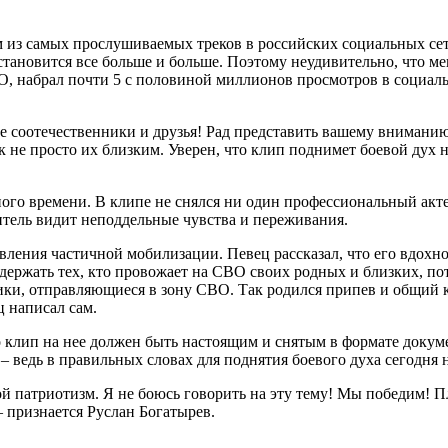
 из самых прослушиваемых треков в российских социальных сет
становится все больше и больше. Поэтому неудивительно, что м
 набрал почти 5 с половиной миллионов просмотров в социаль
е соотечественники и друзья! Рад представить вашему внимани
ак не просто их близким. Уверен, что клип поднимет боевой дух
ного времени. В клипе не снялся ни один профессиональный акт
тель видит неподдельные чувства и переживания.
вления частичной мобилизации. Певец рассказал, что его вдохно
держать тех, кто провожает на СВО своих родных и близких, по
ки, отправляющиеся в зону СВО. Так родился припев и общий к
ц написал сам.
 клип на нее должен быть настоящим и снятым в формате докуме
– ведь в правильных словах для поднятия боевого духа сегодня
й патриотизм. Я не боюсь говорить на эту тему! Мы победим! П
 признается Руслан Богатырев.