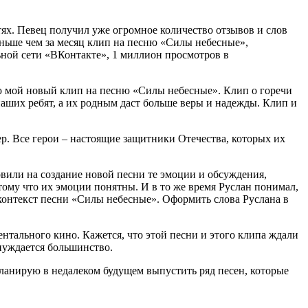
ях. Певец получил уже огромное количество отзывов и слов
еньше чем за месяц клип на песню «Силы небесные»,
ной сети «ВКонтакте», 1 миллион просмотров в
ю мой новый клип на песню «Силы небесные». Клип о горечи
 наших ребят, а их родным даст больше веры и надежды. Клип и
ер. Все герои – настоящие защитники Отечества, которых их
вили на создание новой песни те эмоции и обсуждения,
тому что их эмоции понятны. И в то же время Руслан понимал,
онтекст песни «Силы небесные». Оформить слова Руслана в
нтального кино. Кажется, что этой песни и этого клипа ждали
 нуждается большинство.
ланирую в недалеком будущем выпустить ряд песен, которые