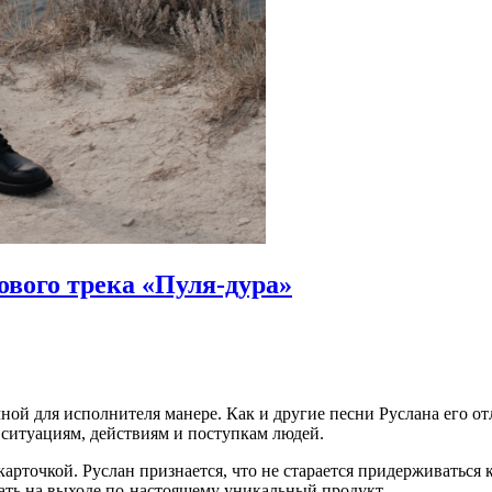
ового трека «Пуля-дура»
ой для исполнителя манере. Как и другие песни Руслана его от
к ситуациям, действиям и поступкам людей.
карточкой. Руслан признается, что не старается придерживаться 
ать на выходе по-настоящему уникальный продукт.