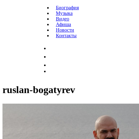
Биография
Музыка
Видео
Афиша
Новости
Контакты
ruslan-bogatyrev