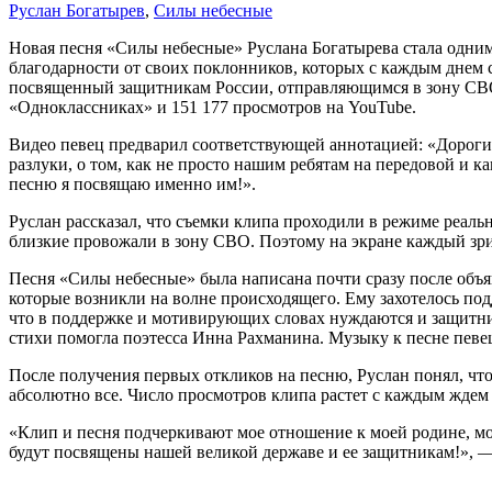
Руслан Богатырев
,
Силы небесные
Новая песня «Силы небесные» Руслана Богатырева стала одним
благодарности от своих поклонников, которых с каждым днем 
посвященный защитникам России, отправляющимся в зону СВО,
«Одноклассниках» и 151 177 просмотров на YouTube.
Видео певец предварил соответствующей аннотацией: «Дороги
разлуки, о том, как не просто нашим ребятам на передовой и к
песню я посвящаю именно им!».
Руслан рассказал, что съемки клипа проходили в режиме реаль
близкие провожали в зону СВО. Поэтому на экране каждый зри
Песня «Силы небесные» была написана почти сразу после объя
которые возникли на волне происходящего. Ему захотелось под
что в поддержке и мотивирующих словах нуждаются и защитни
стихи помогла поэтесса Инна Рахманина. Музыку к песне певе
После получения первых откликов на песню, Руслан понял, что
абсолютно все. Число просмотров клипа растет с каждым ждем 
«Клип и песня подчеркивают мое отношение к моей родине, мо
будут посвящены нашей великой державе и ее защитникам!», —