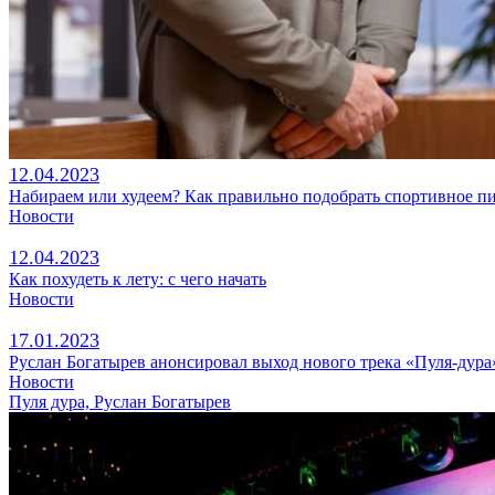
12.04.2023
Набираем или худеем? Как правильно подобрать спортивное п
Новости
12.04.2023
Как похудеть к лету: с чего начать
Новости
17.01.2023
Руслан Богатырев анонсировал выход нового трека «Пуля-дура
Новости
Пуля дура, Руслан Богатырев