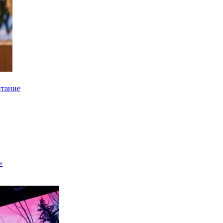
итание
»