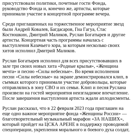
присутствовали политики, почетные гости Фонда,
руководство Фонда и, конечно же, артисты, которые
принимали участие в концертной программе вечера.
Среди приглашенных на торжественное мероприятие звезд
были Андрей Ковалев, Багдасаров, Гиа Гагуа, Стас
Костюшкин, Дмитрий Маликов, Руслан Богатырев и другие
артисты. Концертная часть программы началась с
выступления Казачьего хора, за которым несколько своих
хитов исполнил Дмитрий Маликов.
Руслан Богатырев исполнил для всех присутствовавших в
зале три своих новых хита «Родные крылья», «Женщина
мечта» и песню «Силы небесные». Во время исполнения
песни «Силы небесные» на экране демонстрировался клип, в
съемках которого принимали участие добровольцы, которые
отправлялись в зону СВО и их семьи. Клип и песня Руслана
произвели на гостей мероприятия неизгладимое впечатление.
После завершения выступления артиста ждали аплодисменты.
Руслан рассказал, что в 22 февраля 2023 года приглашен на
еще одно важное мероприятие фонда «Женщины России» —
благотворительный музыкальный марафон «ЗА НАШИХ»,
который пройдет на ЦСКА АРЕНЕ в поддержку проводимой
спецоперации, укрепления морального и боевого духа солдат,