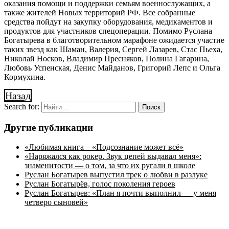
оказания помощи и поддержки семьям военнослужащих, а
также жителей Новых территорий РФ. Все собранные
средства пойдут на закупку оборудования, медикаментов и
продуктов для участников спецоперации. Помимо Руслана
Богатырева в благотворительном марафоне ожидается участие
таких звезд как Шаман, Валерия, Сергей Лазарев, Стас Пьеха,
Николай Носков, Владимир Пресняков, Полина Гагарина,
Любовь Успенская, Денис Майданов, Григорий Лепс и Ольга
Кормухина.
Назад
Search for:
Другие публикации
«Любимая книга – «Подсознание может всё»
«Наряжался как рокер. Звук цепей выдавал меня»:
знаменитости — о том, за что их ругали в школе
Руслан Богатырев выпустил трек о любви в разлуке
Руслан Богатырёв, голос поколения героев
Руслан Богатырев: «План я почти выполнил — у меня
четверо сыновей»