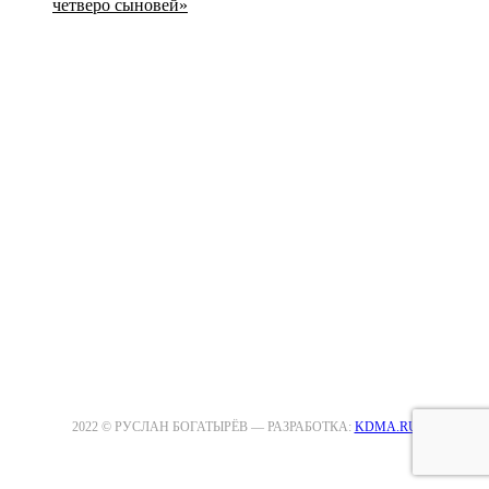
четверо сыновей»
2022 © РУСЛАН БОГАТЫРЁВ —
РАЗРАБОТКА:
KDMA.RU