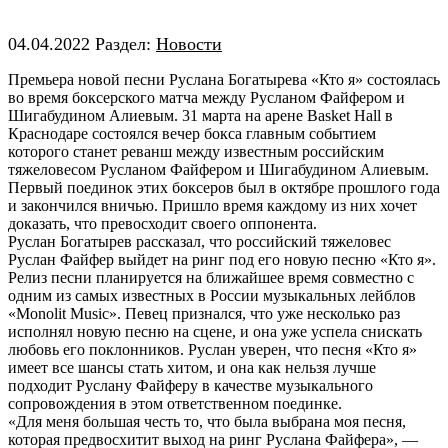
04.04.2022
Раздел:
Новости
Премьера новой песни Руслана Богатырева «Кто я» состоялась
во время боксерского матча между Русланом Файфером и
Шигабудином Алиевым. 31 марта на арене Basket Hall в
Краснодаре состоялся вечер бокса главным событием
которого станет реванш между известным российским
тяжеловесом Русланом Файфером и Шигабудином Алиевым.
Первый поединок этих боксеров был в октябре прошлого года
и закончился вничью. Пришло время каждому из них хочет
доказать, что превосходит своего оппонента.
Руслан Богатырев рассказал, что российский тяжеловес
Руслан Файфер выйдет на ринг под его новую песню «Кто я».
Релиз песни планируется на ближайшее время совместно с
одним из самых известных в России музыкальных лейблов
«Monolit Music». Певец признался, что уже несколько раз
исполнял новую песню на сцене, и она уже успела снискать
любовь его поклонников. Руслан уверен, что песня «Кто я»
имеет все шансы стать хитом, и она как нельзя лучше
подходит Руслану Файферу в качестве музыкального
сопровождения в этом ответственном поединке.
«Для меня большая честь то, что была выбрана моя песня,
которая предвосхитит выход на ринг Руслана Файфера», —