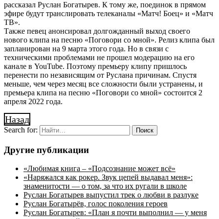
рассказал Руслан Богатырев. К тому же, поединок в прямом
эфире будут транслировать телеканалы «Матч! Боец» и «Матч
ТВ».
Также певец анонсировал долгожданный выход своего
нового клипа на песню «Поговори со мной». Релиз клипа был
запланирован на 9 марта этого года. Но в связи с
техническими проблемами не прошел модерацию на его
канале в YouTube. Поэтому премьеру клипу пришлось
перенести по независящим от Руслана причинам. Спустя
меньше, чем через месяц все сложности были устранены, и
премьера клипа на песню «Поговори со мной» состоится 2
апреля 2022 года.
Назад
Search for:
Другие публикации
«Любимая книга – «Подсознание может всё»
«Наряжался как рокер. Звук цепей выдавал меня»:
знаменитости — о том, за что их ругали в школе
Руслан Богатырев выпустил трек о любви в разлуке
Руслан Богатырёв, голос поколения героев
Руслан Богатырев: «План я почти выполнил — у меня