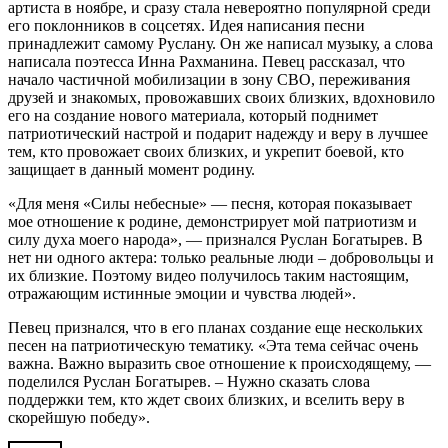
артиста в ноябре, и сразу стала невероятно популярной среди
его поклонников в соцсетях. Идея написания песни
принадлежит самому Руслану. Он же написал музыку, а слова
написала поэтесса Инна Рахманина. Певец рассказал, что
начало частичной мобилизации в зону СВО, переживания
друзей и знакомых, провожавших своих близких, вдохновило
его на создание нового материала, который поднимет
патриотический настрой и подарит надежду и веру в лучшее
тем, кто провожает своих близких, и укрепит боевой, кто
защищает в данный момент родину.
«Для меня «Силы небесные» — песня, которая показывает
мое отношение к родине, демонстрирует мой патриотизм и
силу духа моего народа», — признался Руслан Богатырев. В
нет ни одного актера: только реальные люди – добровольцы и
их близкие. Поэтому видео получилось таким настоящим,
отражающим истинные эмоции и чувства людей».
Певец признался, что в его планах создание еще нескольких
песен на патриотическую тематику. «Эта тема сейчас очень
важна. Важно выразить свое отношение к происходящему, —
поделился Руслан Богатырев. – Нужно сказать слова
поддержки тем, кто ждет своих близких, и вселить веру в
скорейшую победу».